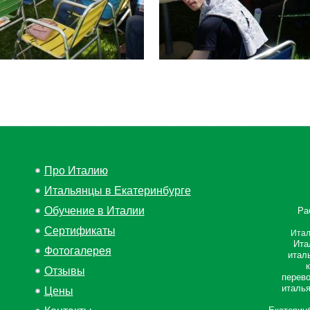
Про Италию
Итальянцы в Екатеринбурге
Обучение в Италии
Ра
Сертификаты
Итал
Ита
Фотогалерея
итал
Отзывы
перево
италья
Цены