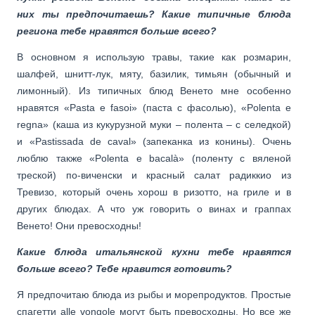
них ты предпочитаешь? Какие типичные блюда
региона тебе нравятся больше всего?
В основном я использую травы, такие как розмарин,
шалфей, шнитт-лук, мяту, базилик, тимьян (обычный и
лимонный). Из типичных блюд Венето мне особенно
нравятся «Pasta e fasoi» (паста с фасолью), «Polenta e
regna» (каша из кукурузной муки – полента – с селедкой)
и «Pastissada de caval» (запеканка из конины). Очень
люблю также «Polenta e bacalà» (поленту с вяленой
треской) по-виченски и красный салат радиккио из
Тревизо, который очень хорош в ризотто, на гриле и в
других блюдах. А что уж говорить о винах и граппах
Венето! Они превосходны!
Какие блюда итальянской кухни тебе нравятся
больше всего? Тебе нравится готовить?
Я предпочитаю блюда из рыбы и морепродуктов. Простые
спагетти alle vongole могут быть превосходны. Но все же